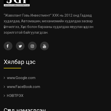
“Жавхлант Говь Инвестмент” ХХК нь 2012 онд Гадаад
худалдаа, Автомашин, механизмийн худалдаа засвар
үйлчилгээ, Хүнс болон барааны худалдаа явуулах үндсэн
зорилготой байгуулагдсан.
Хялбар цэс
www.Google.com
www.FaceBook.com
НЭВТРЭХ
Сүүлд нэмэгдсэн