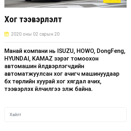
Хог тээвэрлэлт
2020 оны 02 сарын 20
Манай компани нь ISUZU, HOWO, DongFeng,
HYUNDAI, KAMAZ зэрэг томоохон
автомашин үйлдвэрлэгчдийн
автоматжуулсан хог ачигч машинуудаар
бүх төрлийн хуурай хог хягдал ачих,
тээвэрлэх үйлчилгээ үзүүлж байна.