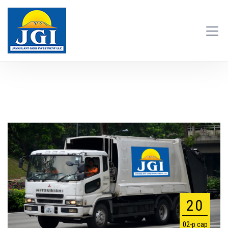
20
02-р сар