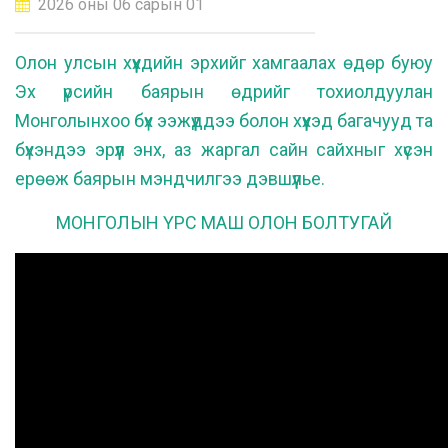
2026 оны 06 сарын 01
Олон улсын хүүхдийн эрхийг хамгаалах өдөр буюу
Эх үрсийн баярын өдрийг тохиолдуулан
Монголынхоо бүх ээжүүддээ болон хүүхэд багачууд та
бүхэндээ эрүүл энх, аз жаргал сайн сайхныг хүсэн
ерөөж баярын мэндчилгээ дэвшүүлье.
МОНГОЛЫН ҮРС МАШ ОЛОН БОЛТУГАЙ