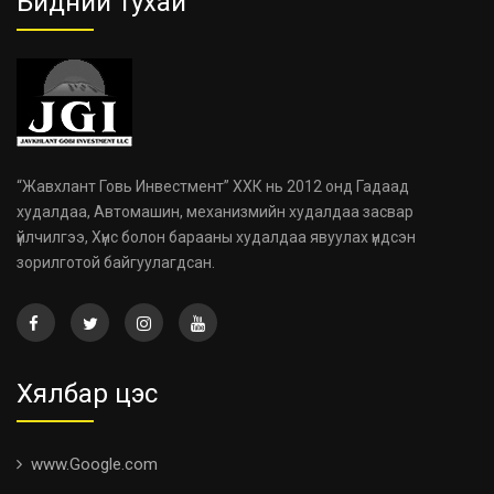
Бидний тухай
“Жавхлант Говь Инвестмент” ХХК нь 2012 онд Гадаад
худалдаа, Автомашин, механизмийн худалдаа засвар
үйлчилгээ, Хүнс болон барааны худалдаа явуулах үндсэн
зорилготой байгуулагдсан.
Хялбар цэс
www.Google.com