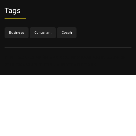
Tags
Business
Conusltant
Coach
ait.MN
ЗОХИОГЧИЙН ЭРХ ХУУЛИАР ХАМГААЛАГДСАН ©
2018: "ЖАВХЛАНТ ГОВЬ ИНВЕСТМЕНТ" ХХК