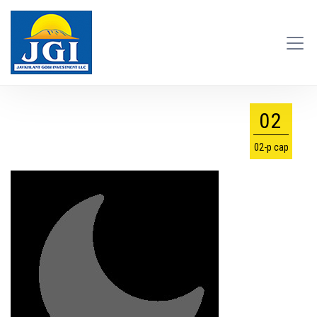
02
02-р сар