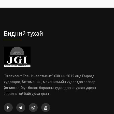
Бидний тухай
“Жавхлант Говь Инвестмент” ХХК нь 2012 онд Гадаад
худалдаа, Автомашин, механизмийн худалдаа засвар
үйлчилгээ, Хүнс болон барааны худалдаа явуулах үндсэн
зорилготой байгуулагдсан.