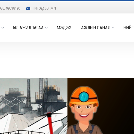
980, 99038196
INFO@JGI.MN
ҮЙЛ АЖИЛЛАГАА
МЭДЭЭ
АЖЛЫН САНАЛ
НИЙГ