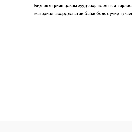
Бид зөвхөн өөрийн цахим хуудсаар нээлттэй зарла
материал шаардлагатай байж болох учир тухай