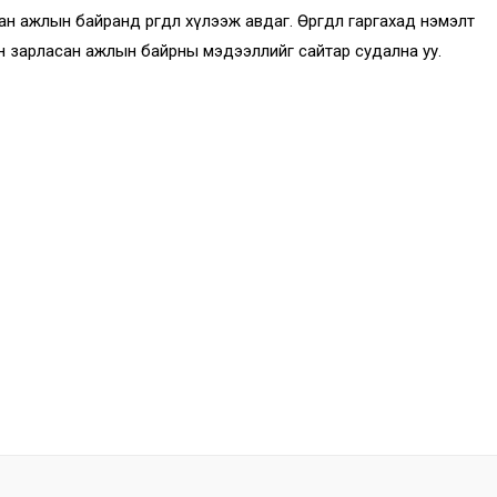
сан ажлын байранд өргөдөл хүлээж авдаг. Өргөдөл гаргахад нэмэлт
н зарласан ажлын байрны мэдээллийг сайтар судална уу.