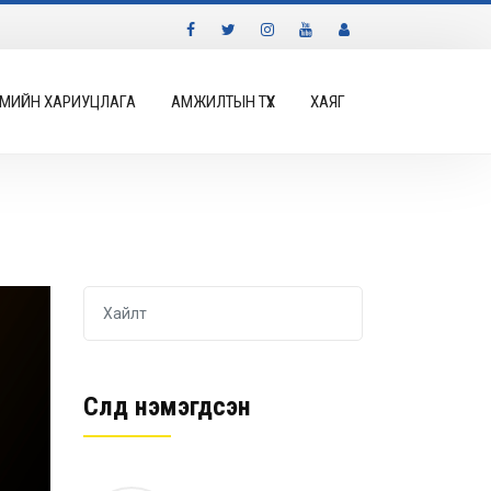
МИЙН ХАРИУЦЛАГА
АМЖИЛТЫН ТҮҮХ
ХАЯГ
Сүүлд нэмэгдсэн