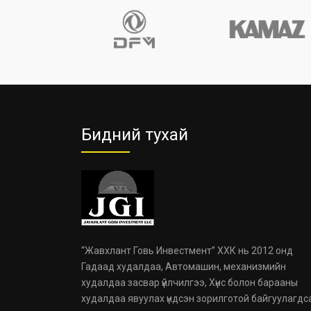
Бидний тухай
“Жавхлант Говь Инвестмент” ХХК нь 2012 онд
Гадаад худалдаа, Автомашин, механизмийн
худалдаа засвар үйлчилгээ, Хүнс болон барааны
худалдаа явуулах үндсэн зорилготой байгуулагдс