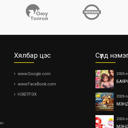
Хялбар цэс
Сүүлд нэмэ
www.Google.com
2026 о
БАЯР
www.FaceBook.com
НЭВТРЭХ
2026 о
МЭН
2026 о
ан.
МЭН