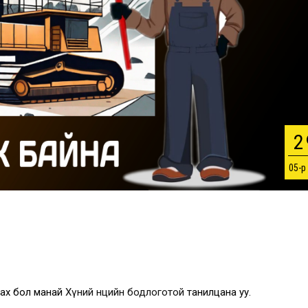
2
05-р
ргах бол манай
Хүний нөөцийн бодлоготой
танилцана уу.