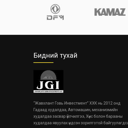
Бидний тухай
“Жавхлант Говь Инвестмент” ХХК нь 2012 онд
Гадаад худалдаа, Автомашин, механизмийн
худалдаа засвар үйлчилгээ, Хүнс болон барааны
худалдаа явуулах үндсэн зорилготой байгуулагдс