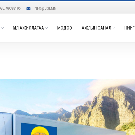
980, 99038196
INFO@JGI.MN
ҮЙЛ АЖИЛЛАГАА
МЭДЭЭ
АЖЛЫН САНАЛ
НИЙГ