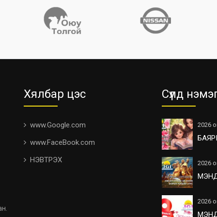
Хялбар цэс
Сүүлд нэмэ
www.Google.com
2026 о
БАЯР
www.FaceBook.com
НЭВТРЭХ
2026 о
МЭН
2026 о
ан.
МЭН