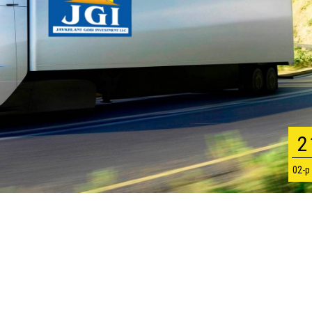
2
02-р