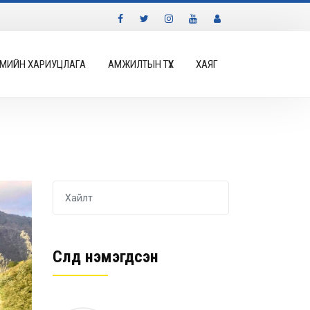
МИЙН ХАРИУЦЛАГА
АМЖИЛТЫН ТҮҮХ
ХАЯГ
Сүүлд нэмэгдсэн